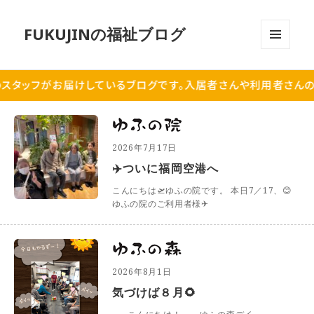
FUKUJINの福祉ブログ
メニュ
ーとウ
ィジェ
スタッフがお届けしているブログです。
入居者さんや利用者さんの
ット
2026年7月17日
✈️ついに福岡空港へ
こんにちは🛫ゆふの院です。 本日7／17、😊
ゆふの院のご利用者様✈
2026年8月1日
気づけば８月🌻