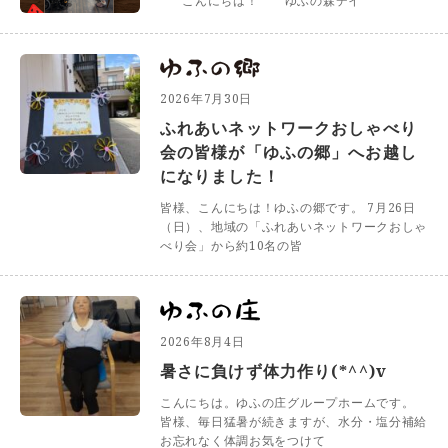
こんにちは！ ゆふの森デイ
2026年7月30日
ふれあいネットワークおしゃべり
会の皆様が「ゆふの郷」へお越し
になりました！
皆様、こんにちは！ゆふの郷です。 7月26日
（日）、地域の「ふれあいネットワークおしゃ
べり会」から約10名の皆
2026年8月4日
暑さに負けず体力作り(*^^)v
こんにちは。ゆふの庄グループホームです。
皆様、毎日猛暑が続きますが、水分・塩分補給
お忘れなく体調お気をつけて