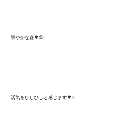
賑やかな森🌳😆
活気をひしひしと感じます🌳✨