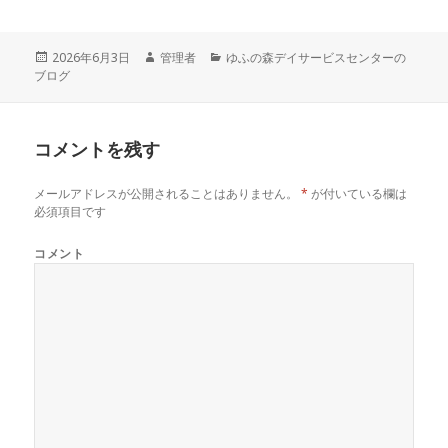
投
2026年6月3日
作
管理者
カ
ゆふの森デイサービスセンターの
ブログ
稿
成
テ
日:
者
ゴ
リ
ー
コメントを残す
メールアドレスが公開されることはありません。
*
が付いている欄は
必須項目です
コメント