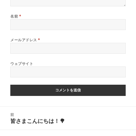
名前
*
メールアドレス
*
ウェブサイト
投
前
稿
皆さまこんにちは！🌳
前
ナ
の
ビ
投