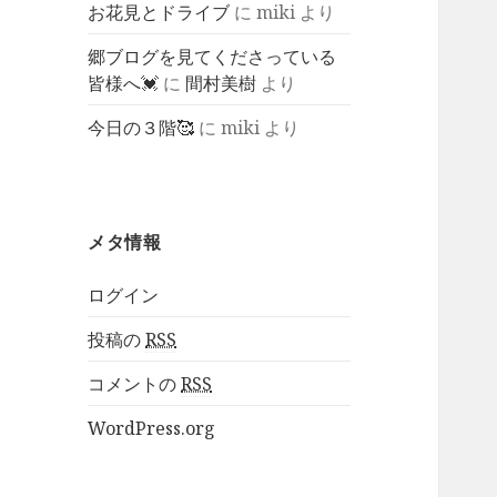
お花見とドライブ
に
miki
より
郷ブログを見てくださっている
皆様へ💓
に
間村美樹
より
今日の３階🥰
に
miki
より
メタ情報
ログイン
投稿の
RSS
コメントの
RSS
WordPress.org