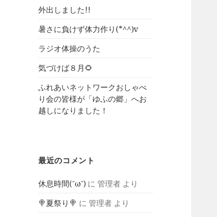
外出しました!!
暑さに負けず体力作り(*^^)v
ラジオ体操のうた
気づけば８月🌻
ふれあいネットワークおしゃべ
り会の皆様が「ゆふの郷」へお
越しになりました！
最近のコメント
休息時間(˘ω˘)
に
管理者
より
🍭夏祭り🍭
に
管理者
より