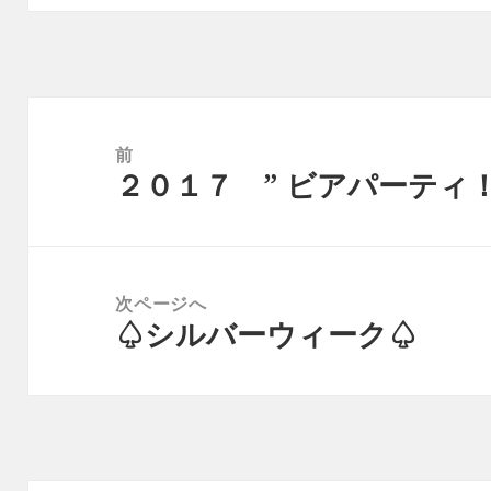
投
稿
前
２０１７ ” ビアパーティ
ナ
前
ビ
の
ゲ
投
ー
稿:
次ページへ
シ
♤シルバーウィーク♤
次
ョ
の
ン
投
稿: