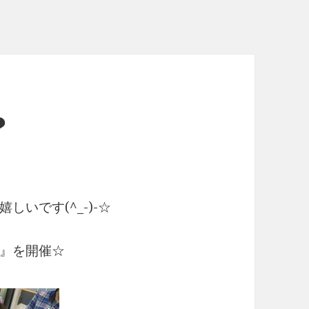
❤
いです(^_-)-☆
』を開催☆