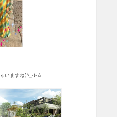
ますね(^_-)-☆