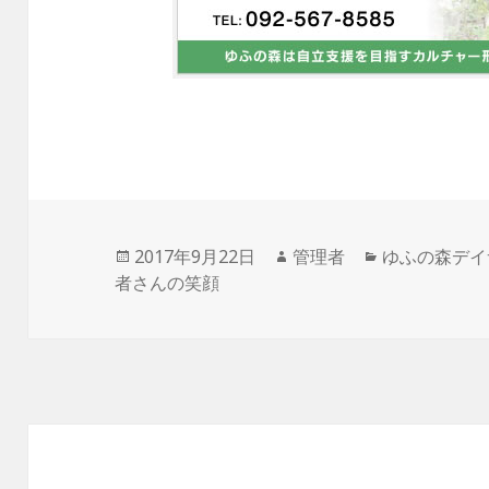
投
2017年9月22日
作
管理者
カ
ゆふの森デイ
者さんの笑顔
稿
成
テ
日:
者
ゴ
リ
ー