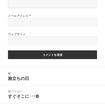
メールアドレス
*
ウェブサイト
投
前
稿
旅立ちの日
前
ナ
の
ビ
投
次ページへ
ゲ
稿:
すぐそこに･･･✿
次
ー
の
シ