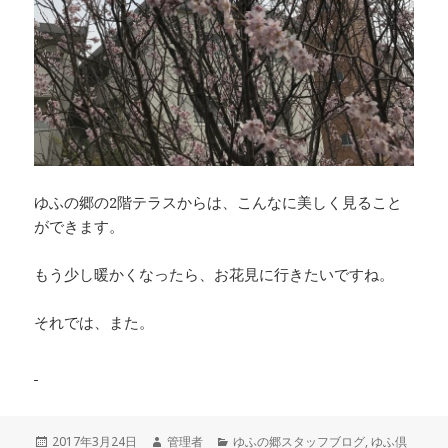
ゆふの郷の2階テラスからは、こんなに美しく見ること
ができます。
もう少し暖かくなったら、お花見に行きたいですね。
それでは、また。
投
2017年3月24日
作
管理者
カ
ゆふの郷スタッフブログ
,
ゆふ倶