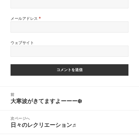
メールアドレス
*
ウェブサイト
投
前
稿
大寒波がきてますよーーー❄️
前
ナ
の
ビ
投
次ページへ
ゲ
稿:
日々のレクリエーション♬
次
ー
の
シ