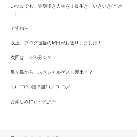
いつまでも、笑顔多き人生を！長生き いきいき( *´艸
｀)
ですね～！
以上。ブログ担当のM田がお送りしました！
次回は ☆節分☆？
鬼ヶ島から、スペシャルゲスト襲来？？
＼(゜ロ＼)誰？誰? (／ロ゜)／
お楽しみにぃ～(^_^)/~