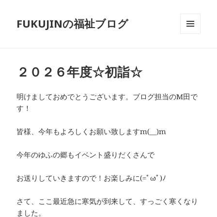
FUKUJINの福祉ブログ
メニュ
ーとウ
ィジェ
ット
２０２６年度☆初詣☆
明けましておめでとうございます。ブログ担当のM田で
す！
皆様、今年もよろしくお願い致しますm(__)m
今年のゆふの郷もイベント盛りだくさんで
お送りしていきますので！お楽しみに(=ﾟωﾟ)ﾉ
さて、ここ最近急に寒気が到来して、すっごく寒くなり
ました。