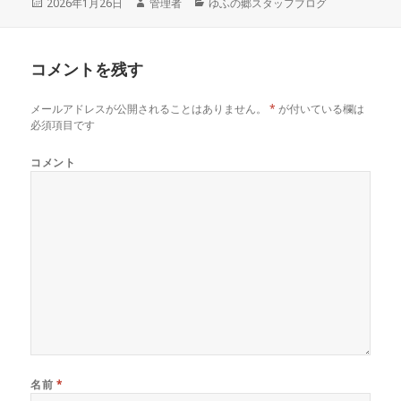
投
2026年1月26日
作
管理者
カ
ゆふの郷スタッフブログ
稿
成
テ
日:
者
ゴ
リ
コメントを残す
ー
メールアドレスが公開されることはありません。
*
が付いている欄は
必須項目です
コメント
名前
*